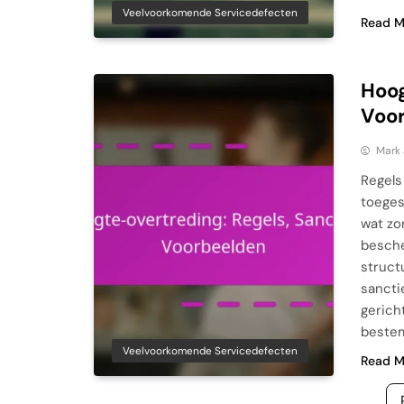
Veelvoorkomende Servicedefecten
Read M
Hoog
Voo
Mark
Regels
toeges
wat zo
besch
struct
sancti
gerich
bestem
Veelvoorkomende Servicedefecten
Read M