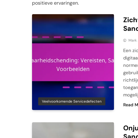
positieve ervaringen.
Zich
Sanc
Mark
Een zi
digita
normen
gebrui
richtl
toegan
mogeli
Veelvoorkomende Servicedefecten
Read M
Onju
Sanc