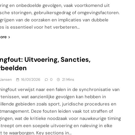
ring en onbedoelde gevolgen, vaak voortkomend uit
sche storingen, gebruikersgedrag of omgevingsfactoren.
grijpen van de oorzaken en implicaties van dubbele
s is essentieel voor het verbeteren…
ore
ngfout: Uitvoering, Sancties,
rbeelden
 Jansen
16/01/2026
0
21 Mins
mingfout verwijst naar een falen in de synchronisatie van
tenissen, wat aanzienlijke gevolgen kan hebben in
illende gebieden zoals sport, juridische procedures en
tmanagement. Deze fouten leiden vaak tot straffen of
gingen, wat de kritieke noodzaak voor nauwkeurige timing
treept om een soepele uitvoering en naleving in elke
t te waarborgen. Key sections in…