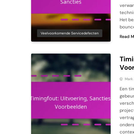
verwar
techni
Het be
bounce
Veelvoorkomende Servicedefecten
Read M
Timi
Voo
Mark
Een ti
gebeur
versch
projec
vertra
onders
contex