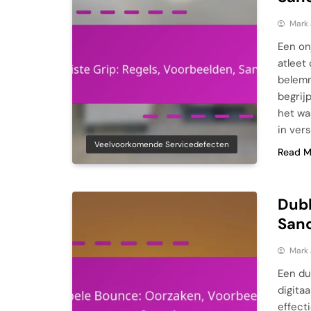
Mark
Een on
atleet
belemm
begrij
het wa
in ver
Veelvoorkomende Servicedefecten
Read M
Dubb
Sanc
Mark
Een du
digita
effect