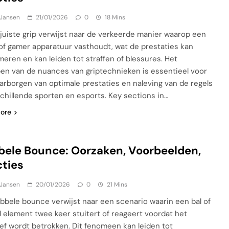
 Jansen
21/01/2026
0
18 Mins
juiste grip verwijst naar de verkeerde manier waarop een
 of gamer apparatuur vasthoudt, wat de prestaties kan
eren en kan leiden tot straffen of blessures. Het
pen van de nuances van griptechnieken is essentieel voor
arborgen van optimale prestaties en naleving van de regels
schillende sporten en esports. Key sections in…
ore
ele Bounce: Oorzaken, Voorbeelden,
ties
 Jansen
20/01/2026
0
21 Mins
bbele bounce verwijst naar een scenario waarin een bal of
al element twee keer stuitert of reageert voordat het
ief wordt betrokken. Dit fenomeen kan leiden tot