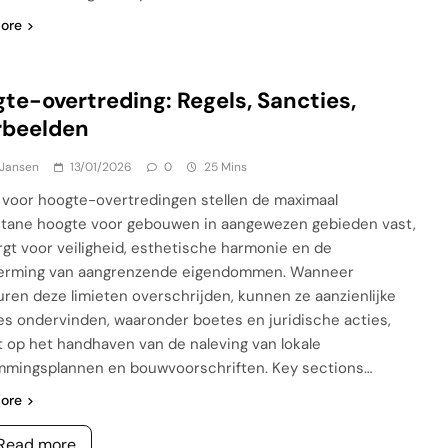
ore
te-overtreding: Regels, Sancties,
rbeelden
 Jansen
13/01/2026
0
25 Mins
 voor hoogte-overtredingen stellen de maximaal
tane hoogte voor gebouwen in aangewezen gebieden vast,
rgt voor veiligheid, esthetische harmonie en de
erming van aangrenzende eigendommen. Wanneer
uren deze limieten overschrijden, kunnen ze aanzienlijke
es ondervinden, waaronder boetes en juridische acties,
t op het handhaven van de naleving van lokale
mingsplannen en bouwvoorschriften. Key sections…
ore
Read more