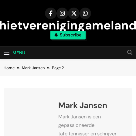
Skip
to
content
hietverenigingameland
Subscribe
MENU
Home
Mark Jansen
Page 2
Mark Jansen
Mark Jansen is een
gepassioneerde
tafeltennisser en schrijver