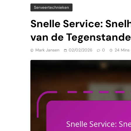
Serveertechnieken
Snelle Service: Snel
van de Tegenstande
Mark Jansen
02/02/2026
0
24 Mins