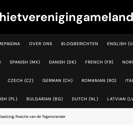
hietverenigingameland
EPAGINA
OVER ONS
BLOGBERICHTEN
ENGLISH (U
)
SPANISH (MX)
DANISH (DK)
FRENCH (FR)
NOR
CZECH (CZ)
GERMAN (CH)
ROMANIAN (RO)
ITA
ISH (PL)
BULGARIAN (BG)
DUTCH (NL)
LATVIAN (L
 Plaatsing, Reactie van de Tegenstander