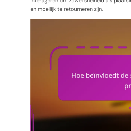
interageren om zowel snelheid als plaatsin
en moeilijk te retourneren zijn.