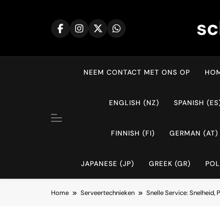
Skip
to
sc
content
NEEM CONTACT MET ONS OP
HOM
ENGLISH (NZ)
SPANISH (ES
FINNISH (FI)
GERMAN (AT)
JAPANESE (JP)
GREEK (GR)
POL
Home
Serveertechnieken
Snelle Service: Snelheid,