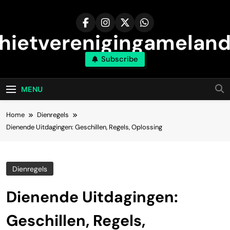
Skip
to
content
hietverenigingameland
Subscribe
MENU
Home
Dienregels
Dienende Uitdagingen: Geschillen, Regels, Oplossing
Dienregels
Dienende Uitdagingen:
Geschillen, Regels,